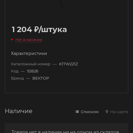
1 204
₽
/штука
Нет в наличии
Характеристики
Каталожный номер
—
K17W221Z
Код
—
92626
Бренд
—
ВЕКТОР
Наличие
Списком
На карте
Товара нет в наличии ни на одном из складов