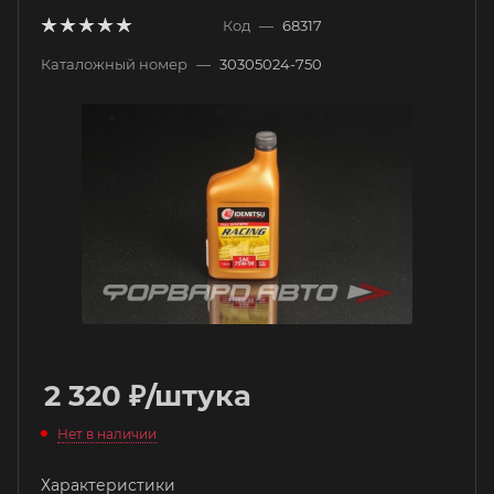
Код
—
68317
Каталожный номер
—
30305024-750
2 320
₽
/штука
Нет в наличии
Характеристики