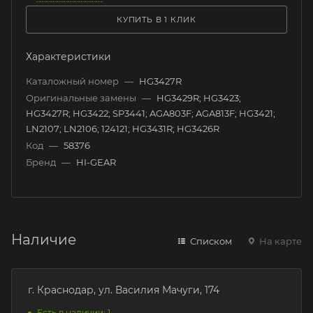
КУПИТЬ В 1 КЛИК
Характеристики
Каталожный номер
—
HG3427R
Оригинальные замены
—
HG3429R; HG3423;
HG3427R; HG3422; SP3441; AGA803F; AGA813F; HG3421;
LN2107; LN2106; 124121; HG3431R; HG3426R
Код
—
58376
Бренд
—
HI-GEAR
Наличие
Списком
На карте
г. Краснодар, ул. Василия Мачуги, 174
Есть в наличии: 1