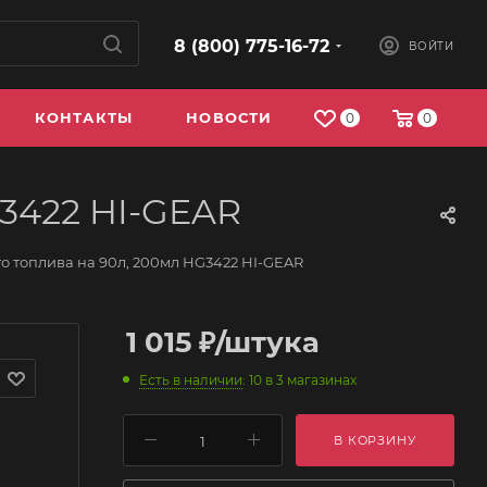
8 (800) 775-16-72
ВОЙТИ
КОНТАКТЫ
НОВОСТИ
0
0
G3422 HI-GEAR
о топлива на 90л, 200мл HG3422 HI-GEAR
1 015
₽
/штука
Есть в наличии
: 10
в 3 магазинах
В КОРЗИНУ