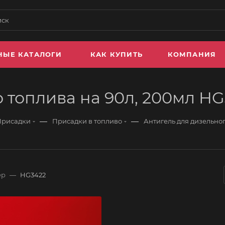
НЫЕ КАТАЛОГИ
КАК КУПИТЬ
КОМПАНИЯ
 топлива на 90л, 200мл H
—
—
Присадки
Присадки в топливо
Антигель для дизельног
ер
—
HG3422