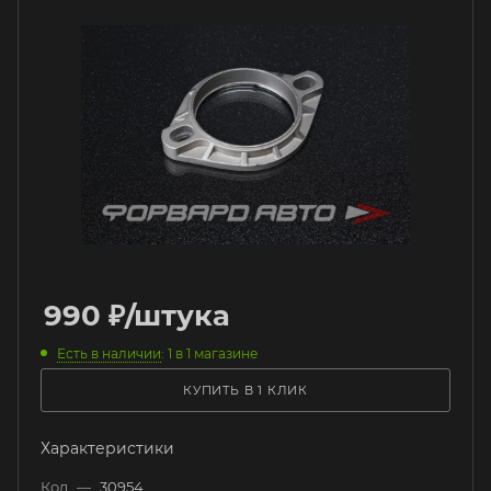
990
₽
/штука
Есть в наличии
: 1
в 1 магазине
КУПИТЬ В 1 КЛИК
Характеристики
Код
—
30954