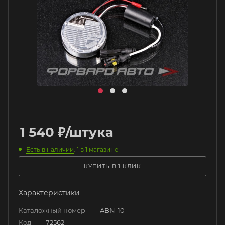
1 540
₽
/штука
Есть в наличии
: 1
в 1 магазине
КУПИТЬ В 1 КЛИК
Характеристики
Каталожный номер
—
ABN-10
Код
—
72562