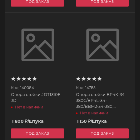
ПОД ЗАКАЗ
ПОД ЗАКАЗ
Код:
140084
Код:
14785
Опора стойки JDT1310F
Опора стойки BP4K-34-
JD
380C/BP4L-34-
380/BBM2-34-380,
Нет в наличии
"MAZDA"
Нет в наличии
1 800
₽
/штука
1 150
₽
/штука
ПОД ЗАКАЗ
ПОД ЗАКАЗ