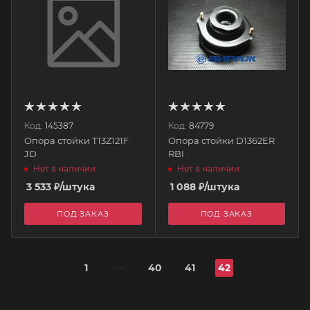
Код:
145387
Код:
84779
Опора стойки T13Z121F
Опора стойки D1362ER
JD
RBI
Нет в наличии
Нет в наличии
3 533
₽
/штука
1 088
₽
/штука
ПОД ЗАКАЗ
ПОД ЗАКАЗ
1
40
41
42