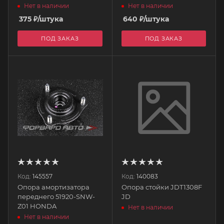
Нет в наличии
Нет в наличии
375
₽
/штука
640
₽
/штука
ПОД ЗАКАЗ
ПОД ЗАКАЗ
Код:
145557
Код:
140083
Опора амортизатора
Опора стойки JDT1308F
переднего 51920-SNW-
JD
Z01 HONDA
Нет в наличии
Нет в наличии