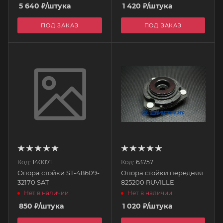
5 640
₽
/штука
1 420
₽
/штука
ПОД ЗАКАЗ
ПОД ЗАКАЗ
Код:
140071
Код:
63757
Опора стойки ST-48609-
Опора стойки передняя
32170 SAT
825200 RUVILLE
Нет в наличии
Нет в наличии
850
₽
/штука
1 020
₽
/штука