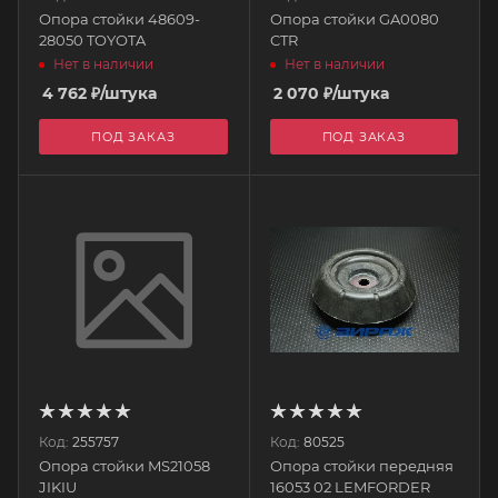
Опора стойки 48609-
Опора стойки GA0080
28050 TOYOTA
CTR
Нет в наличии
Нет в наличии
4 762
₽
/штука
2 070
₽
/штука
ПОД ЗАКАЗ
ПОД ЗАКАЗ
Код:
255757
Код:
80525
Опора стойки MS21058
Опора стойки передняя
JIKIU
16053 02 LEMFORDER