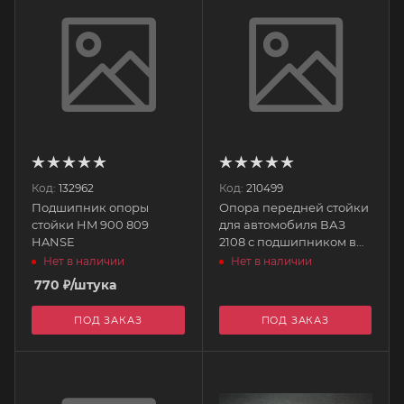
Код:
132962
Код:
210499
Подшипник опоры
Опора передней стойки
стойки HM 900 809
для автомобиля ВАЗ
HANSE
2108 с подшипником в
упаковке LADA 21080-
Нет в наличии
Нет в наличии
2902820-00 12-98086-SX
770
₽
/штука
STELLOX
ПОД ЗАКАЗ
ПОД ЗАКАЗ