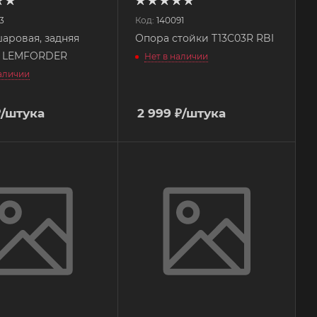
3
Код:
140091
аровая, задняя
Опора стойки T13C03R RBI
1 LEMFORDER
Нет в наличии
наличии
₽
/штука
2 999
₽
/штука