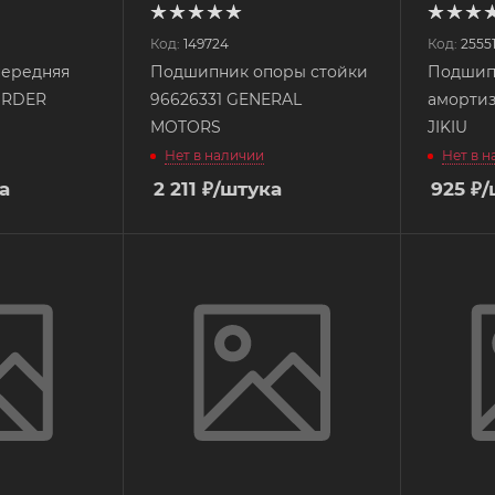
Код:
149724
Код:
2555
передняя
Подшипник опоры стойки
Подшип
ORDER
96626331 GENERAL
амортиз
MOTORS
JIKIU
Нет в наличии
Нет в 
а
2 211
₽
/штука
925
₽
/