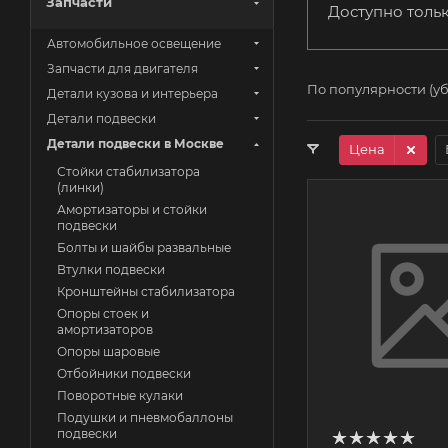
Запчасти
Доступно толь
Автомобильное освещение
Запчасти для двигателя
По популярности (у
Детали кузова и интерьера
Детали подвески
Детали подвески в Москве
Цена
Стойки стабилизатора
(линки)
Амортизаторы и стойки
подвески
Болты и шайбы развальные
Втулки подвески
Кронштейны стабилизатора
Опоры стоек и
амортизаторов
Опоры шаровые
Отбойники подвески
Поворотные кулаки
Подушки и пневмобаллоны
подвески