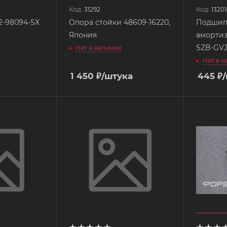
Код:
31292
Код:
1320
2-98094-SX
Опора стойки 48609-16220,
Подшип
Япония
амортиз
SZB-GV
Нет в наличии
Нет в 
1 450
₽
/штука
445
₽