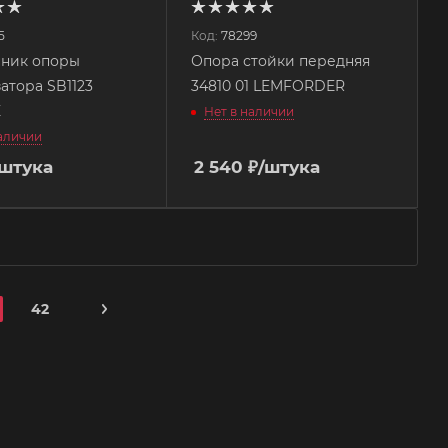
5
Код:
78299
ник опоры
Опора стойки передняя
атора SB1123
34810 01 LEMFORDER
E
Нет в наличии
наличии
/штука
2 540
₽
/штука
42