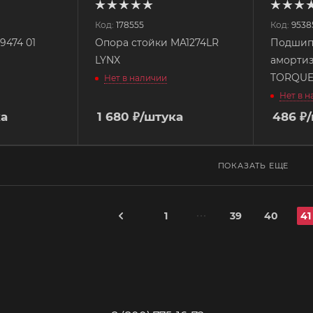
Код:
178555
Код:
9538
9474 01
Опора стойки MA1274LR
Подшип
LYNX
амортиз
TORQU
Нет в наличии
Нет в 
ка
1 680
₽
/штука
486
₽
ПОКАЗАТЬ ЕЩЕ
1
39
40
41