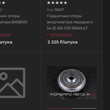
12
Код:
159257
ник опоры
Подшипник опоры
атора BM28010
амортизатора переднего
54 32 565 57R RENAULT
наличии
Нет в наличии
штука
2 225
₽
/штука