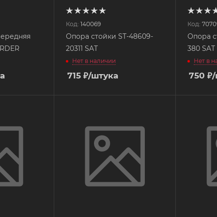
Код:
140069
Код:
7070
передняя
Опора стойки ST-48609-
Опора с
ORDER
20311 SAT
380 SAT
Нет в наличии
Нет в 
а
715
₽
/штука
750
₽