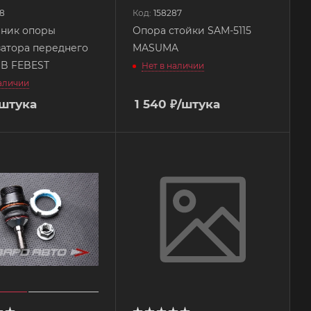
18
Код:
158287
ник опоры
Опора стойки SAM-5115
атора переднего
MASUMA
JB FEBEST
Нет в наличии
наличии
/штука
1 540
₽
/штука