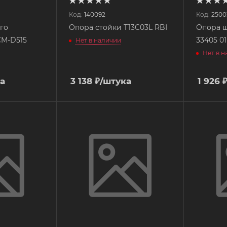
Код:
140092
Код:
2500
го
Опора стойки T13C03L RBI
Опора ш
CM-D515
33405 0
Нет в наличии
Нет в 
а
3 138
₽
/штука
1 926