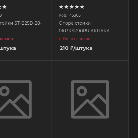
9
Код:
145305
тойки ST-B25D-28-
Опора стоики
0103KSP90RU AKITAKA
наличии
Нет в наличии
/штука
210
₽
/штука