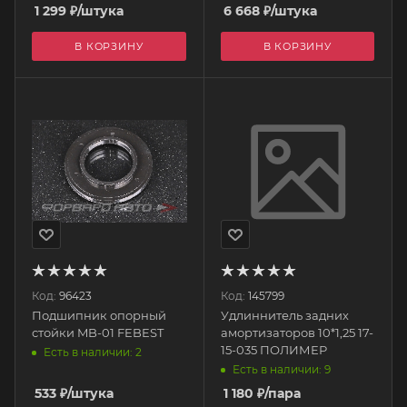
1 299
₽
/штука
6 668
₽
/штука
В КОРЗИНУ
В КОРЗИНУ
Код:
96423
Код:
145799
Подшипник опорный
Удлиннитель задних
стойки MB-01 FEBEST
амортизаторов 10*1,25 17-
15-035 ПОЛИМЕР
Есть в наличии: 2
Есть в наличии: 9
533
₽
/штука
1 180
₽
/пара