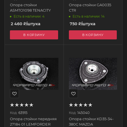
Опора стойки
Опора стойки GA0035
ASMTO1098 TENACITY
CTR
Есть в наличии: 4
Есть в наличии: 14
2 460
₽
/штука
750
₽
/штука
В КОРЗИНУ
В КОРЗИНУ
Код:
63915
Код:
145040
Опора стойки передняя
Опора стойки KD35-34-
27184 01 LEMFORDER
380C MAZDA