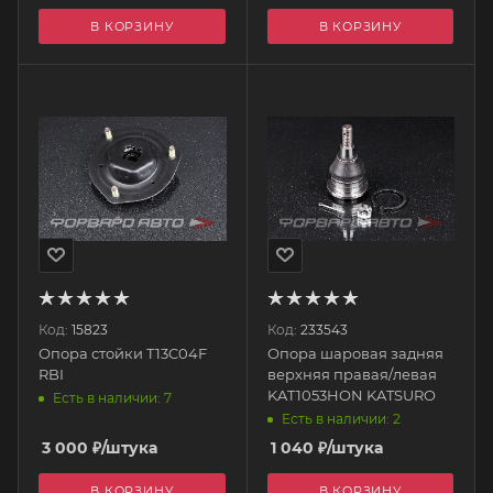
В КОРЗИНУ
В КОРЗИНУ
Код:
15823
Код:
233543
Опора стойки T13C04F
Опора шаровая задняя
RBI
верхняя правая/левая
KAT1053HON KATSURO
Есть в наличии: 7
Есть в наличии: 2
3 000
₽
/штука
1 040
₽
/штука
В КОРЗИНУ
В КОРЗИНУ