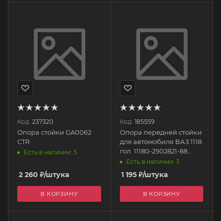
Код:
237320
Код:
185559
Опора стойки GA0062
Опора передней стойки
CTR
для автомобиля ВАЗ 1118
гол. 11180-2902821-88
Есть в наличии: 5
АВТОСТАНДАРТ
Есть в наличии: 3
2 260
₽
/штука
1 195
₽
/штука
В КОРЗИНУ
В КОРЗИНУ