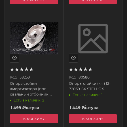
Код:
158259
Код:
180580
Опора стойки
Опоры стойки (к-т) 12-
амортизатора (под
72039-SX STELLOX
овальный отбойник)
Есть в наличии: 1
23024 FEBI
Есть в наличии: 2
1 499
₽
/штука
1 449
₽
/штука
В КОРЗИНУ
В КОРЗИНУ