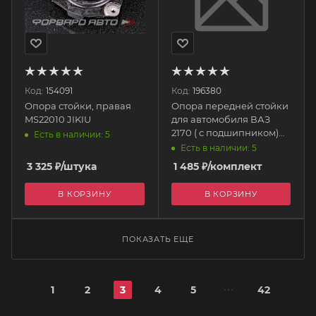
Код:
154091
Код:
196380
Опора стойки, правая
Опора передней стойки
MS22010 JIKIU
для автомобиля ВАЗ
2170 ( с подшипником)
Есть в наличии: 5
цена за 1шт. 2170-2902821
Есть в наличии: 5
БМРТ
3 325
₽
/штука
1 485
₽
/комплект
В КОРЗИНУ
В КОРЗИНУ
ПОКАЗАТЬ ЕЩЕ
1
2
3
4
5
42