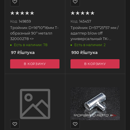
Код:
149859
Код:
145457
Тройник D=16*10*16мм Т-
Тройник D=57*25*57 мм /
образный 90° металл
адаптер blow off
32000278 <>
универсальный TK-
04FP57T25 EPMAN
Есть в наличии: 78
Есть в наличии: 2
97
₽
/штука
950
₽
/штука
В КОРЗИНУ
В КОРЗИНУ