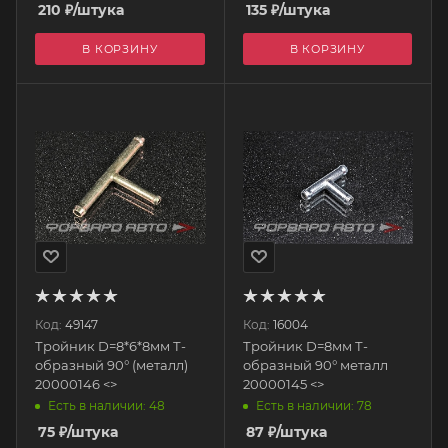
210
₽
/штука
135
₽
/штука
В КОРЗИНУ
В КОРЗИНУ
Код:
49147
Код:
16004
Тройник D=8*6*8мм Т-
Тройник D=8мм Т-
образный 90° (металл)
образный 90° металл
20000146 <>
20000145 <>
Есть в наличии: 48
Есть в наличии: 78
75
₽
/штука
87
₽
/штука