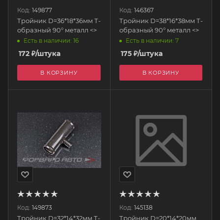
Код:
149877
Код:
146367
Тройник D=36*18*36мм Т-
Тройник D=38*16*38мм Т-
образный 90° металл <>
образный 90° металл <>
Есть в наличии: 16
Есть в наличии: 7
172
₽
/штука
175
₽
/штука
В КОРЗИНУ
В КОРЗИНУ
Код:
149873
Код:
145138
Тройник D=32*14*32мм Т-
Тройник D=20*14*20мм