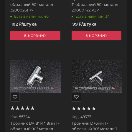
образный 90° металл
Т-образный 90° металл
32000261 <>
20000142 РЗИ
Есть в наличии: 40
Есть в наличии: 34
102
₽
/штука
99
₽
/штука
В КОРЗИНУ
В КОРЗИНУ
Код:
55324
Код:
49377
Тройник D=18*14*18мм Т-
Тройник D=6мм Т-
образный 90° металл
образный 90° металл T-