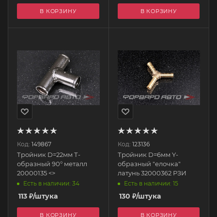
В КОРЗИНУ
В КОРЗИНУ
Код:
149867
Код:
123136
Тройник D=22мм Т-
Тройник D=6мм Y-
образный 90° металл
образный "елочка"
20000135 <>
латунь 32000362 РЗИ
Есть в наличии: 34
Есть в наличии: 15
113
₽
/штука
130
₽
/штука
В КОРЗИНУ
В КОРЗИНУ