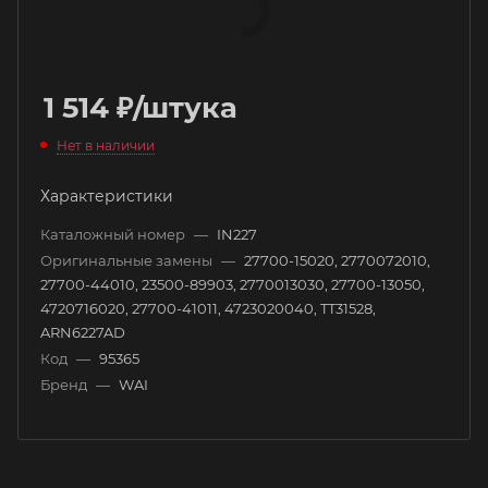
1 514
₽
/штука
Нет в наличии
Характеристики
Каталожный номер
—
IN227
Оригинальные замены
—
27700-15020, 2770072010,
27700-44010, 23500-89903, 2770013030, 27700-13050,
4720716020, 27700-41011, 4723020040, TT31528,
ARN6227AD
Код
—
95365
Бренд
—
WAI