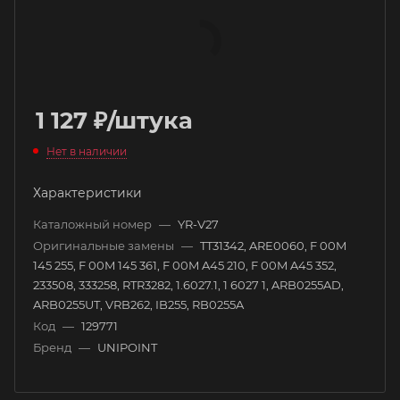
1 127
₽
/штука
Нет в наличии
Характеристики
Каталожный номер
—
YR-V27
Оригинальные замены
—
TT31342, ARE0060, F 00M
145 255, F 00M 145 361, F 00M A45 210, F 00M A45 352,
233508, 333258, RTR3282, 1.6027.1, 1 6027 1, ARB0255AD,
ARB0255UT, VRB262, IB255, RB0255A
Код
—
129771
Бренд
—
UNIPOINT