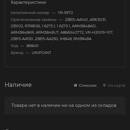
Характеристики
Каталожный номер
—
YR-5972
Оригинальные замены
—
23815-AA140, ARE5031,
235102, RTR8126, 1.6275.1, 1 6275 1, ARM3848AD,
ARM3848KR, ARM3848UT, A866X42772, VR-H2009-107,
23815-AA150, 23815-AA230, IM848, RM3848A
Код
—
86840
Бренд
—
UNIPOINT
Наличие
Списком
На карте
Товара нет в наличии ни на одном из складов