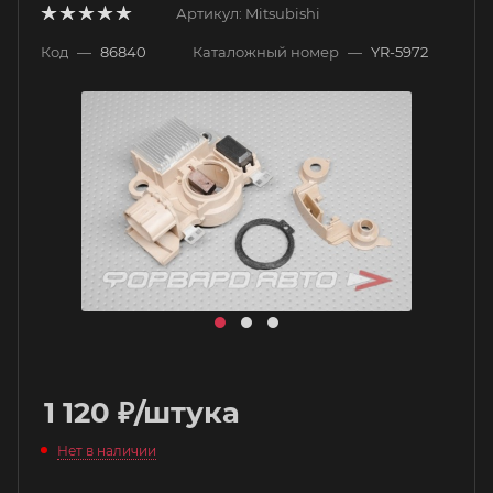
Артикул:
Mitsubishi
Код
—
86840
Каталожный номер
—
YR-5972
1 120
₽
/штука
Нет в наличии