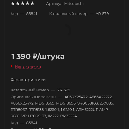
Артикул:
Mitsubishi
Код
—
86841
Каталожный номер
—
YR-579
1 390
₽
/штука
Нет в наличии
Характеристики
Каталожный номер
—
YR-579
Оригинальные замены
—
A860X25472, A866X22272,
A866X25472, MD618569, MD618696, 940038103, 230885,
RTR8037, RTR8138, 1.6250.1, 1 6250 1, ARM3222UT, AMP
0801, VR-H2009-37, IM222, RM3222A
Код
—
86841