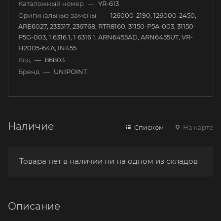
Каталожный номер
—
YR-613
Оригинальные замены
—
126000-2190, 126000-2450,
ARE6027, 233517, 236768, RTR8160, 31150-P5A-003, 31150-
P5G-003, 1.6316.1, 1 6316 1, ARN6455AD, ARN6455UT, VR-
H2005-64A, IN455
Код
—
86803
Бренд
—
UNIPOINT
Наличие
Списком
На карте
Товара нет в наличии ни на одном из складов
Описание