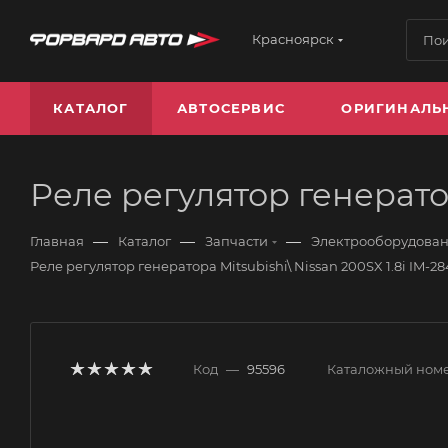
Красноярск
КАТАЛОГ
АВТОСЕРВИС
ОРИГИНАЛЬ
Реле регулятор генератор
—
—
—
Главная
Каталог
Запчасти
Электрооборудова
Реле регулятор генератора Mitsubishi\ Nissan 200SX 1.8i IM-
Код
—
95596
Каталожный ном