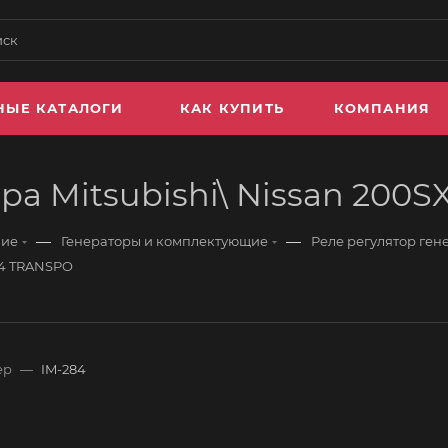
НЫЕ КАТАЛОГИ
КАК КУПИТЬ
КОМПАНИЯ
а Mitsubishi\ Nissan 200S
—
—
ние
Генераторы и комплектующие
Реле регулятор ген
284 TRANSPO
ер
—
IM-284