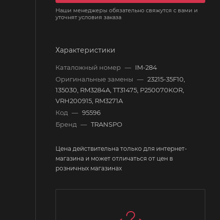
Наши менеджеры обязательно свяжутся с вами и
уточнят условия заказа
Характеристики
Каталожный номер
—
IM-284
Оригинальные замены
—
23215-35F10,
135030, RM3284A, TT31475, P250070KOR,
VRH200915, RM3271A
Код
—
95596
Бренд
—
TRANSPO
Цена действительна только для интернет-
магазина и может отличаться от цен в
розничных магазинах