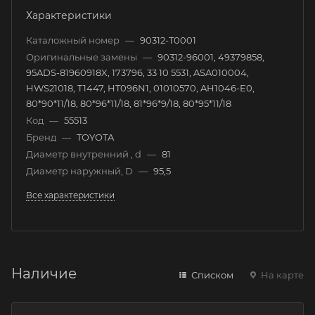
Характеристики
Каталожный номер
—
90312-T0001
Оригинальные замены
—
90312-96001, 49379858,
95ADS-81960918X, 173796, 33 10 5531, ASA010004,
HWS21018, T1447, HT096N1, 01010570, AH1046-E0,
80*90*11/18, 80*96*11/18, 81*96*9/18, 80*95*11/18
Код
—
55513
Бренд
—
TOYOTA
Диаметр внутренний , d
—
81
Диаметр наружный, D
—
95,5
Все характеристики
Наличие
Списком
На карте