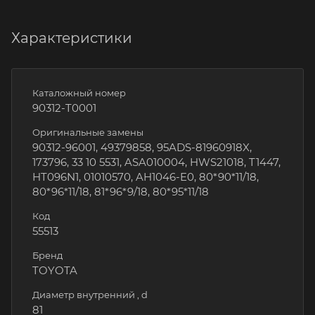
Характеристики
Каталожный номер
90312-T0001
Оригинальные замены
90312-96001, 49379858, 95ADS-81960918X,
173796, 33 10 5531, ASA010004, HWS21018, T1447,
HT096N1, 01010570, AH1046-E0, 80*90*11/18,
80*96*11/18, 81*96*9/18, 80*95*11/18
Код
55513
Бренд
TOYOTA
Диаметр внутренний , d
81