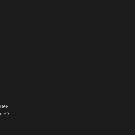
нией
лей,