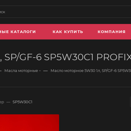
НЫЕ КАТАЛОГИ
КАК КУПИТЬ
КОМПАНИЯ
, SP/GF-6 SP5W30C1 PROFI
—
—
Масла моторные
Масло моторное 5W30 1л, SP/GF-6 SP5W
ер
—
SP5W30C1