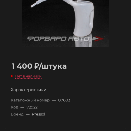
1 400
₽
/штука
Нет в наличии
Характеристики
Каталожный номер
—
07603
Код
—
72922
Бренд
—
Pressol