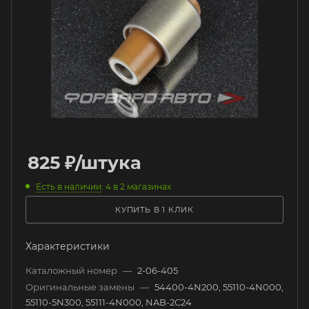
825
₽
/штука
Есть в наличии
: 4
в 2 магазинах
КУПИТЬ В 1 КЛИК
Характеристики
Каталожный номер
—
2-06-405
Оригинальные замены
—
54400-4N200, 55110-4N000,
55110-5N300, 55111-4N000, NAB-2C24