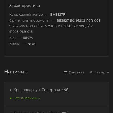
Характеристики
Каталожный номер
—
BH3827F
Оригинальные замены
—
BE3827-E0, 91202-P6R-003,
91202-PWT-003, 09283-35106, 1903620, 35*78*8, 5/12,
91203-PL9-015
Код
—
66474
Бренд
—
NOK
Наличие
Списком
На карте
г. Краснодар, ул. Северная, 446
Есть в наличии: 2