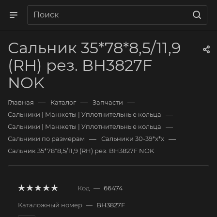
Сальник 35*78*8,5/11,9
(RH) рез. BH3827F
NOK
—
—
—
Главная
Каталог
Запчасти
—
Сальники | Манжеты | Уплотнительные кольца
—
Сальники | Манжеты | Уплотнительные кольца
—
—
Сальники по размерам
Сальники 30-39*х*х
Сальник 35*78*8,5/11,9 (RH) рез. BH3827F NOK
Код
—
66474
Каталожный номер
—
BH3827F