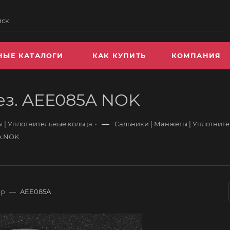
НЫЕ КАТАЛОГИ
КАК КУПИТЬ
КОМПАНИЯ
рез. AEE085A NOK
—
 | Уплотнительные кольца
Сальники | Манжеты | Уплотнит
5A NOK
ер
—
AEE085A