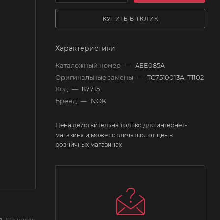
КУПИТЬ В 1 КЛИК
Характеристики
Каталожный номер
—
AEE085A
Оригинальные замены
—
TC7510013A, T1102
Код
—
87715
Бренд
—
NOK
Цена действительна только для интернет-
магазина и может отличаться от цен в
розничных магазинах
На карте