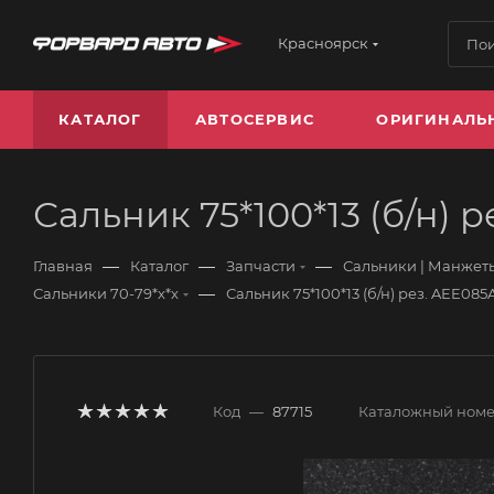
Красноярск
КАТАЛОГ
АВТОСЕРВИС
ОРИГИНАЛЬ
Сальник 75*100*13 (б/н) 
—
—
—
Главная
Каталог
Запчасти
Сальники | Манжеты
—
Сальники 70-79*х*х
Сальник 75*100*13 (б/н) рез. AEE08
Код
—
87715
Каталожный ном