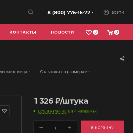
8 (800) 775-16-72
ВОЙТИ
КОНТАКТЫ
НОВОСТИ
0
0
—
—
ельные кольца
Сальники по размерам
1 326
₽
/штука
Есть в наличии
: 8
в 4 магазинах
В КОРЗИНУ