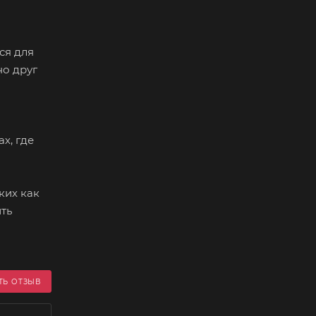
ся для
о друг
х, где
ких как
ть
ТЬ ОТЗЫВ