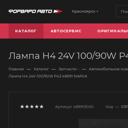
Красноярск
КАТАЛОГ
АВТОСЕРВИС
ОРИГИНАЛЬ
Лампа H4 24V 100/90W P
—
—
—
Главная
Каталог
Запчасти
Автомобильное ос
Лампа H4 24V 100/90W P43 48991 NARVA
Артикул:
489913000
Код
—
031