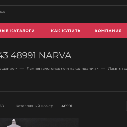
НЫЕ КАТАЛОГИ
КАК КУПИТЬ
КОМПАНИЯ
43 48991 NARVA
—
—
вещение
Лампы галогеновые и накаливания
Лампы го
98
Каталожный номер
—
48991