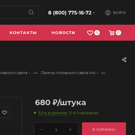
8 (800) 775-16-72
ВОЙТИ
КОНТАКТЫ
НОВОСТИ
0
0
—
—
ловного света
Лампы головного света H4
680
₽
/штука
Есть в наличии
: 21
в 5 магазинах
В КОРЗИНУ