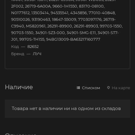
2F002, 26719-6A00A, 9660-1H1550, 83170-08100,
N0177612, 13503414, 94535541, 4345856, 77010-40848,
90510026, 93190463, 18647-55009, 7703097176, 26719-
C9940, MS820961, 26291-89900, 26291-89903, 99703-1550,
90703-1550, 34901-SZ3-000, 34901-SMG-E11, 34901-ST7-
J01, 9970S-TH155, 94BG13009-BA63217160777
Код
—
82652
Бренд
—
ЛУЧ
Наличие
Списком
На карте
Товара нет в наличии ни на одном из складов