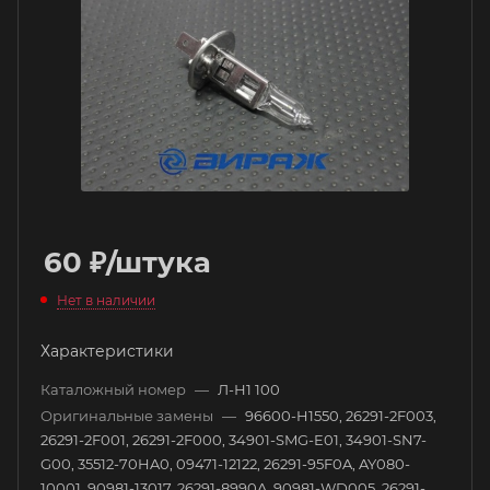
60
₽
/штука
Нет в наличии
Характеристики
Каталожный номер
—
Л-Н1 100
Оригинальные замены
—
96600-H1550, 26291-2F003,
26291-2F001, 26291-2F000, 34901-SMG-E01, 34901-SN7-
G00, 35512-70HA0, 09471-12122, 26291-95F0A, AY080-
10001, 90981-13017, 26291-8990A, 90981-WD005, 26291-