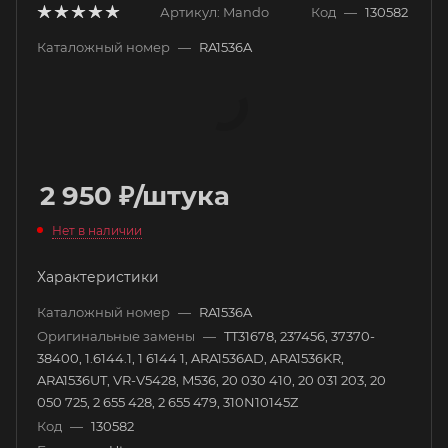
Артикул:
Mando
Код
—
130582
Каталожный номер
—
RA1536A
2 950
₽
/штука
Нет в наличии
Характеристики
Каталожный номер
—
RA1536A
Оригинальные замены
—
TT31678, 237456, 37370-
38400, 1.6144.1, 1 6144 1, ARA1536AD, ARA1536KR,
ARA1536UT, VR-V5428, M536, 20 030 410, 20 031 203, 20
050 725, 2 655 428, 2 655 479, 310N10145Z
Код
—
130582