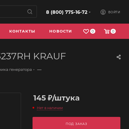
8 (800) 775-16-72
ВОЙТИ
КОНТАКТЫ
НОВОСТИ
0
0
B5237RH KRAUF
—
ика генератора
145
₽
/штука
Нет в наличии
ПОД ЗАКАЗ