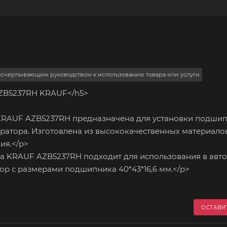
 исчерпывающим руководством к использованию товара или услуги.
AZB5237RH KRAUF</h5>
KRAUF AZB5237RH предназначена для установки подши
ератора. Изготовлена из высококачественных материалов
ия.</p>
 KRAUF AZB5237RH подходит для использования в авт
ор с размерами подшипника 40*43*16,6 мм.</p>
ОСТАВИ