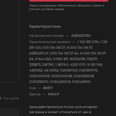
Наши менеджеры обязательно свяжутся с вами и
уточнят условия заказа
Характеристики
Каталожный номер
—
AZB5237RH
Оригинальные замены
—
1 120 591 076, 1 120
591 103, 000 154 06 57, A 000 154 06 57,
AZB5237UX, 000 154 06 57 64, A 000 154 06 57
64, 9 944 824, 9 950 331, 90512039, 135237,
333875, 136790, 1.3679.0, 4253 1170, 9 130 106,
4691552, 46-91552, 1120591103, 1120591076,
0120000016, 0120000036, 0120335008,
0120335010, 0120465003, 012046500
Код
—
86971
Бренд
—
KRAUF
На карте
Цена действительна только для интернет-
магазина и может отличаться от цен в