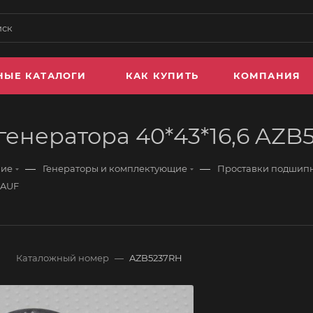
НЫЕ КАТАЛОГИ
КАК КУПИТЬ
КОМПАНИЯ
енератора 40*43*16,6 AZ
—
—
ние
Генераторы и комплектующие
Проставки подшипн
RAUF
Каталожный номер
—
AZB5237RH