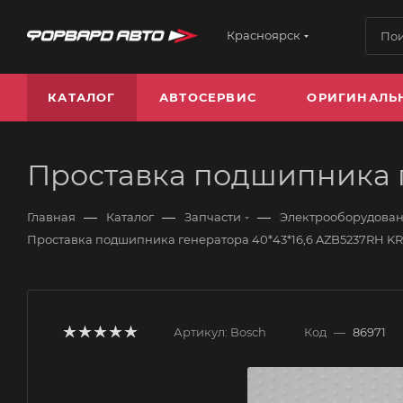
Красноярск
КАТАЛОГ
АВТОСЕРВИС
ОРИГИНАЛЬ
Проставка подшипника г
—
—
—
Главная
Каталог
Запчасти
Электрооборудова
Проставка подшипника генератора 40*43*16,6 AZB5237RH K
Артикул:
Bosch
Код
—
86971