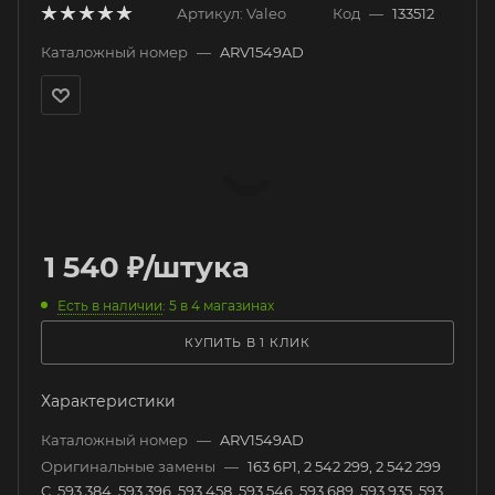
Артикул:
Valeo
Код
—
133512
Каталожный номер
—
ARV1549AD
1 540
₽
/штука
Есть в наличии
: 5
в 4 магазинах
КУПИТЬ В 1 КЛИК
Характеристики
Каталожный номер
—
ARV1549AD
Оригинальные замены
—
163 6P1, 2 542 299, 2 542 299
C, 593 384, 593 396, 593 458, 593 546, 593 689, 593 935, 593