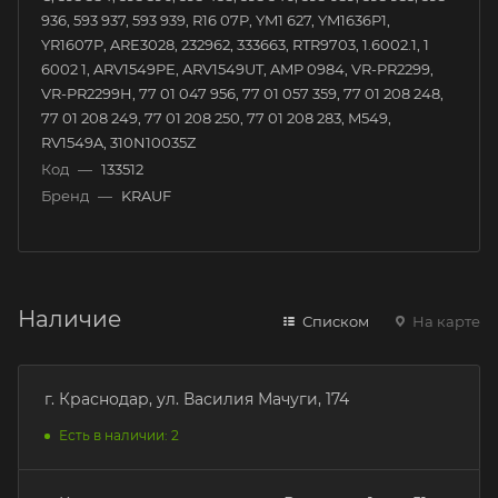
936, 593 937, 593 939, R16 07P, YM1 627, YM1636P1,
YR1607P, ARE3028, 232962, 333663, RTR9703, 1.6002.1, 1
6002 1, ARV1549PE, ARV1549UT, AMP 0984, VR-PR2299,
VR-PR2299H, 77 01 047 956, 77 01 057 359, 77 01 208 248,
77 01 208 249, 77 01 208 250, 77 01 208 283, M549,
RV1549A, 310N10035Z
Код
—
133512
Бренд
—
KRAUF
Наличие
Списком
На карте
г. Краснодар, ул. Василия Мачуги, 174
Есть в наличии: 2