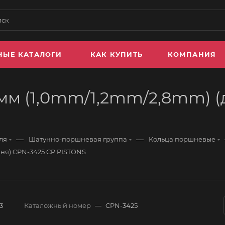
НЫЕ КАТАЛОГИ
КАК КУПИТЬ
КОМПАНИЯ
мм (1,0mm/1,2mm/2,8mm) (
—
—
ля
Шатунно-поршневая группа
Кольца поршневые
ня) CPN-3425 CP PISTONS
3
Каталожный номер
—
CPN-3425