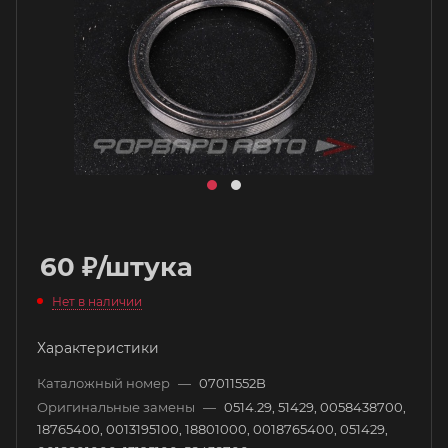
60
₽
/штука
Нет в наличии
Характеристики
Каталожный номер
—
07011552B
Оригинальные замены
—
0514.29, 51429, 0058438700,
18765400, 0013195100, 18801000, 0018765400, 051429,