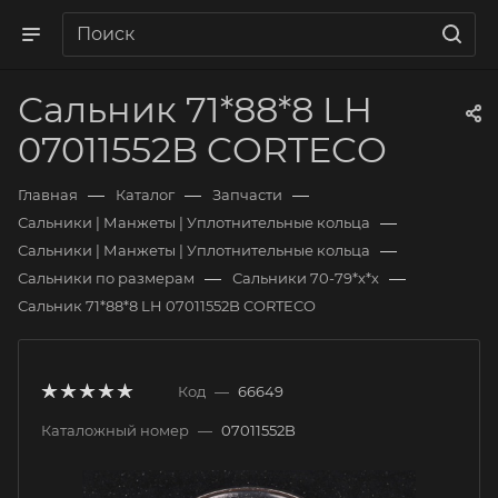
Сальник 71*88*8 LH
07011552B CORTECO
—
—
—
Главная
Каталог
Запчасти
—
Сальники | Манжеты | Уплотнительные кольца
—
Сальники | Манжеты | Уплотнительные кольца
—
—
Сальники по размерам
Сальники 70-79*х*х
Сальник 71*88*8 LH 07011552B CORTECO
Код
—
66649
Каталожный номер
—
07011552B