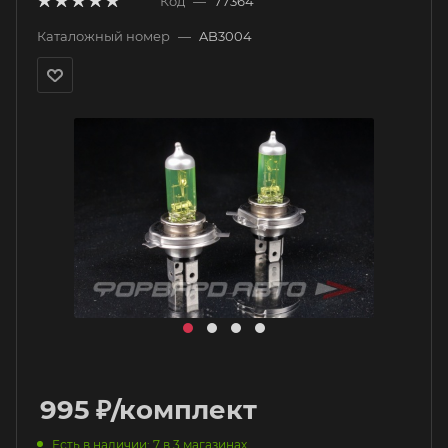
Код
—
77364
Каталожный номер
—
AB3004
995
₽
/комплект
Есть в наличии
: 7
в 3 магазинах