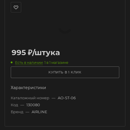
995
₽
/штука
Есть в наличии
: 1
в 1 магазине
КУПИТЬ В 1 КЛИК
Характеристики
Каталожный номер
—
AO-ST-06
Код
—
130080
Бренд
—
AIRLINE